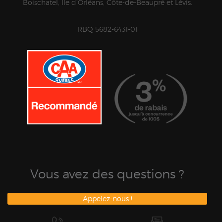
Boischatel, Île d’Orléans, Côte-de-Beaupré et Lévis.
RBQ 5682-6431-01
Vous avez des questions ?
Appelez-nous !