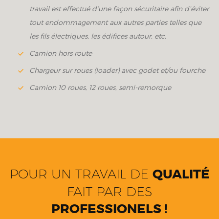
travail est effectué d’une façon sécuritaire afin d’éviter
tout endommagement aux autres parties telles que
les fils électriques, les édifices autour, etc.
Camion hors route
Chargeur sur roues (loader) avec godet et/ou fourche
Camion 10 roues, 12 roues, semi-remorque
POUR UN TRAVAIL DE
QUALITÉ
FAIT PAR DES
PROFESSIONELS !