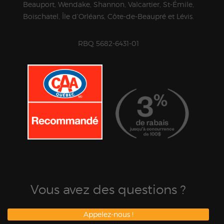
Beauport, Wendake, Shannon, Valcartier, St-Émile,
Boischatel, Île d’Orléans, Côte-de-Beaupré et Lévis.
RBQ 5682-6431-01
Vous avez des questions ?
Appelez-nous !