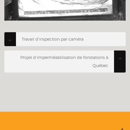
Travail d’inspection par caméra
←
Projet d’imperméabilisation de fondations à
→
Québec