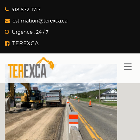
418 872-1717
estimation@terexca.ca
Nos projets en Excavation
Urgence :
24 / 7
Projet d’excavation