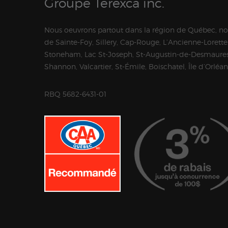
Groupe Terexca inc.
Nous oeuvrons partout dans la région de Québec, n
de Sainte-Foy, Sillery, Cap-Rouge, L’Ancienne-Lorette,
Stoneham, Lac St-Joseph, St-Augustin-de-Desmaures
Shannon, Valcartier, St-Émile, Boischatel, Île d’Orléa
RBQ 5682-6431-01