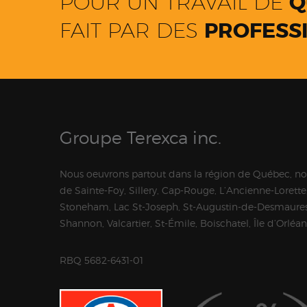
POUR UN TRAVAIL DE
Q
FAIT PAR DES
PROFESSI
Groupe Terexca inc.
Nous oeuvrons partout dans la région de Québec, n
de Sainte-Foy, Sillery, Cap-Rouge, L’Ancienne-Lorette,
Stoneham, Lac St-Joseph, St-Augustin-de-Desmaures
Shannon, Valcartier, St-Émile, Boischatel, Île d’Orléa
RBQ 5682-6431-01