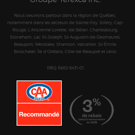
Nous oeuvrons partout dans la région de Québec,
notamment dans les secteurs de Sainte-Foy, Sillery, Cap-
Rouge, L’Ancienne-Lorette, Val-Bélair, Charlesbourg,
Stoneham, Lac St-Joseph, St-Augustin-de-Desmaures,
Beauport, Wendake, Shannon, Valcartier, St-Émile,
Boischatel, Île d’Orléans, Côte-de-Beaupré et Lévis.
RBQ 5682-6431-01