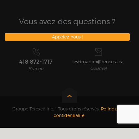
Vous avez des questions ?
Appelez-nous !
418 872-1717
estimation@terexca.ca
Courriel
Bureau
Groupe Terexca Inc. - Tous droits réservés.
Politique de
confidentialité
.