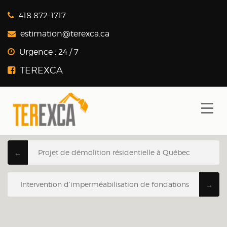
418 872-1717
estimation@terexca.ca
Urgence :
24 / 7
Projet de démolition résidentielle à Québec
←
Intervention d’imperméabilisation de fondations
→