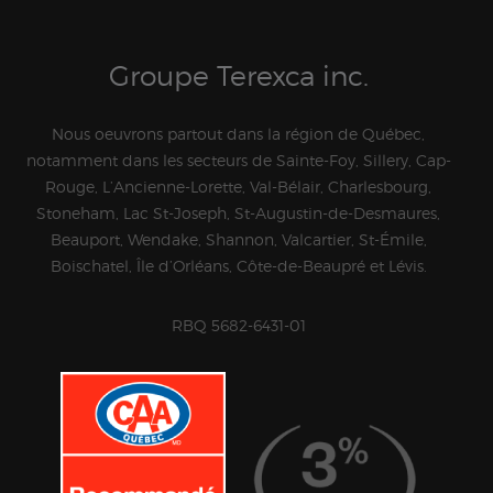
Groupe Terexca inc.
Nous oeuvrons partout dans la région de Québec,
notamment dans les secteurs de Sainte-Foy, Sillery, Cap-
Rouge, L’Ancienne-Lorette, Val-Bélair, Charlesbourg,
Stoneham, Lac St-Joseph, St-Augustin-de-Desmaures,
Beauport, Wendake, Shannon, Valcartier, St-Émile,
Boischatel, Île d’Orléans, Côte-de-Beaupré et Lévis.
RBQ 5682-6431-01